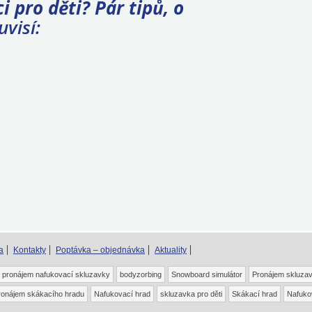
i pro děti? Pár tipů, o
visí:
a
Kontakty
Poptávka – objednávka
Aktuality
pronájem nafukovací skluzavky
bodyzorbing
Snowboard simulátor
Pronájem skluza
ronájem skákacího hradu
Nafukovací hrad
skluzavka pro děti
Skákací hrad
Nafuko