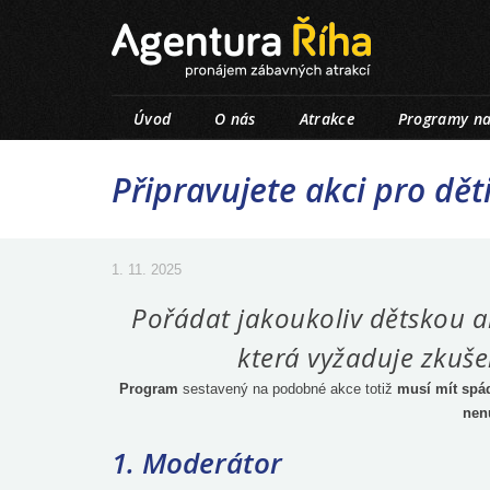
Úvod
O nás
Atrakce
Programy na
Připravujete akci pro děti
1. 11. 2025
Pořádat jakoukoliv dětskou a
která vyžaduje zkušen
Program
sestavený na podobné akce totiž
musí mít spád
nen
1. Moderátor