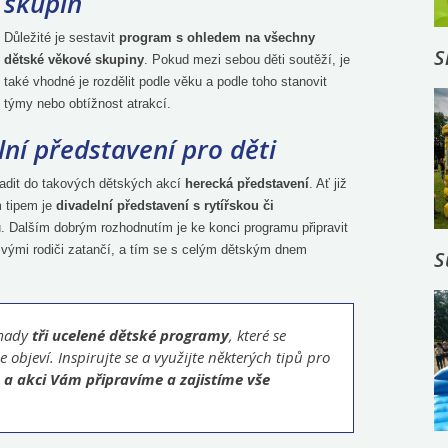
skupin
Důležité je sestavit
program s ohledem na všechny
S
dětské věkové skupiny
. Pokud mezi sebou děti soutěží, je
také vhodné je rozdělit podle věku a podle toho stanovit
týmy nebo obtížnost atrakcí.
lní představení pro děti
řadit do takových dětských akcí
herecká představení
. Ať již
 tipem je
divadelní představení s rytířskou či
. Dalším dobrým rozhodnutím je ke konci programu připravit
e svými rodiči zatančí, a tím se s celým dětským dnem
S
omady
tři ucelené dětské programy
, které se
e objeví. Inspirujte se a využijte některých tipů pro
a akci Vám připravíme a zajistíme vše