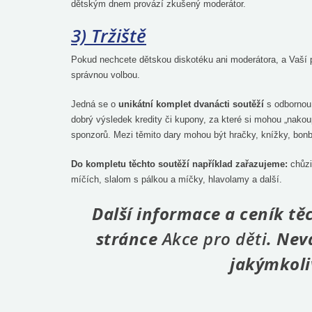
dětským dnem provází zkušený moderátor.
3) Tržiště
Pokud nechcete dětskou diskotéku ani moderátora, a Vaší pr
správnou volbou.
Jedná se o
unikátní komplet dvanácti soutěží
s odbornou 
dobrý výsledek kredity či kupony, za které si mohou „nakou
sponzorů. Mezi těmito dary mohou být hračky, knížky, bonb
Do kompletu těchto soutěží například zařazujeme:
chůzi
míčích, slalom s pálkou a míčky, hlavolamy a další.
Další informace a ceník t
stránce
Akce pro děti
. Nev
jakýmkoli