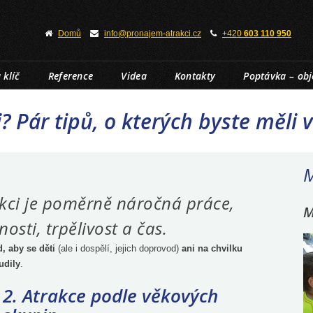
Domů
info@pronajem-atrakci.cz
+420
603 110 950
 klíč
Reference
Videa
Kontakty
Poptávka – ob
? Pár tipů, o kterých byste měli 
M
kci je poměrně náročná práce,
M
osti, trpělivost a čas.
, aby se děti
(ale i dospělí, jejich doprovod)
ani na chvilku
udily
.
2. Atrakce podle věkových