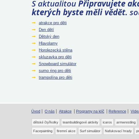
S aktualitou
Připravujete akc
kterých byste měli vědět.
sou
atrakce pro děti
Den dětí
Dětský den
Hlavolamy
Horolezecká stěna
skluzavka pro děti
Snowboard simulátor
sumo ring pro děti
trampolína pro děti
Úvod
O nás
Atrakce
Programy na klíč
Reference
Vide
dětské čtyřkolky
teambuildingové aktivity
icaros
armwrestling
Facepainting
firemní akce
Surf simulátor
Nafukovací hrady
p