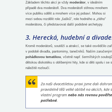
Základem těchto akcí je vždy
moderátor
, v ideálním
případě dva moderátoři. Dva moderátoři stihnou mnohem
více publiku sdělit a mnohem více jej pobaví. Mohou si
mezi sebou rozdělit role „šašků“, role hodného a „zlého“
moderátora, či představovat další podobné archetypy.
3. Herecká, hudební a divade
Kromě moderátorů, soutěží a atrakcí, se také osvědčilo za
v podobě divadla, pantomimy, tanečníků. Naším zaručeným
pohádkovou tematikou
, včetně např. šermířských soubojů
dětskou diskotéku s oblíbenými hity, kde si děti spolu i s
náležitě rozloučí.
Za naši dvacetiletou praxi jsme dali dohr
pravidelně těší velké oblibě na akcích, kde s
vlastní program
nebo nás rovnou pověřte 
potřebné
.