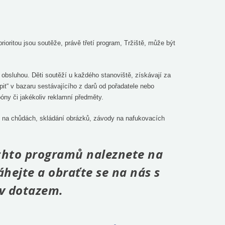
ioritou jsou soutěže, právě třetí program, Tržiště, může být
obsluhou. Děti soutěží u každého stanoviště, získávají za
pit“ v bazaru sestávajícího z darů od pořadatele nebo
óny či jakékoliv reklamní předměty.
 na chůdách, skládání obrázků, závody na nafukovacích
ěchto programů naleznete na
áhejte a obraťte se na nás s
v dotazem.