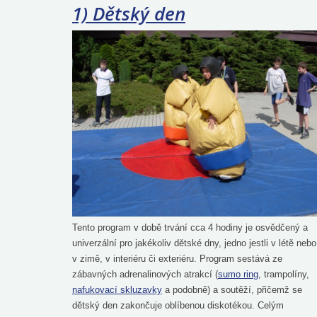
1) Dětský den
Tento program v době trvání cca 4 hodiny je osvědčený a
univerzální pro jakékoliv dětské dny, jedno jestli v létě nebo
v zimě, v interiéru či exteriéru. Program sestává ze
zábavných adrenalinových atrakcí (
sumo ring
, trampolíny,
nafukovací skluzavky
a podobně) a soutěží, přičemž se
dětský den zakončuje oblíbenou diskotékou. Celým