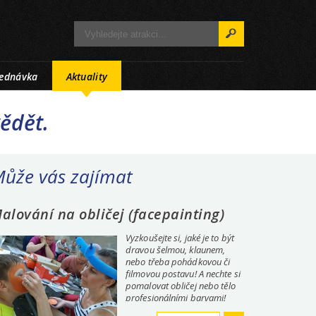
jednávka
Aktuality
vědět.
ůže vás zajímat
alování na obličej (facepainting)
Vyzkoušejte si, jaké je to být
dravou šelmou, klaunem,
nebo třeba pohádkovou či
filmovou postavu! A nechte si
pomalovat obličej nebo tělo
profesionálními barvami!