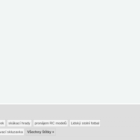
vek
skákací hrady
pronájem RC modelů
Lidský stolní fotbal
vací skluzavka
Všechny štítky »