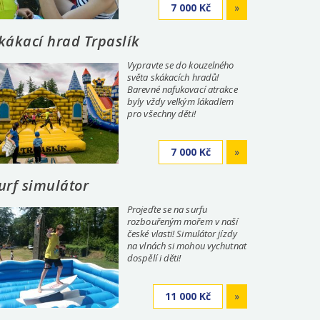
7 000 Kč
»
kákací hrad Trpaslík
Vypravte se do kouzelného
světa skákacích hradů!
Barevné nafukovací atrakce
byly vždy velkým lákadlem
pro všechny děti!
7 000 Kč
»
urf simulátor
Projeďte se na surfu
rozbouřeným mořem v naší
české vlasti! Simulátor jízdy
na vlnách si mohou vychutnat
dospělí i děti!
11 000 Kč
»