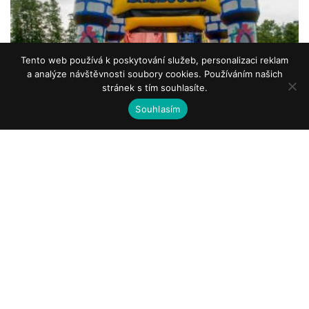
Tento web používá k poskytování služeb, personalizaci reklam
a analýze návštěvnosti soubory cookies. Používáním našich
stránek s tím souhlasíte.
Souhlasím
Vypravte se do kouzelného světa hradů, tunelů, skákaček a prolézaček!
Není dítě, kterému by neudělala radost velká nafukovací skluzavka!
»
13 500 Kč
Bazének s kuličkami