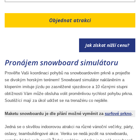
Objednat atrakci
Jak získat nižší cenu?
Pronájem snowboard simulátoru
Prověřte Vaši koordinaci pohybů na snowboardovém prkně a projeďte
se divokým horským terénem! Snowboard simulátor nakláněním a
klopením imituje jízdu po zasněžené sjezdovce a 10 různými stupni
obtížnosti Vám může obsluha volit proměnlivou rychlost pohybu prkna.
Soutěžící mají za úkol udržet se na trenažéru co nejdéle.
Maketu snowboardu je dle přání možné vyměnit za
surfové prkno
.
Jedná se o skvělou indoorovou atrakci na různé vánoční večírky, párty,
oslavy, teambuildingové akce. Venku se nedá jezdit na snowboardu,