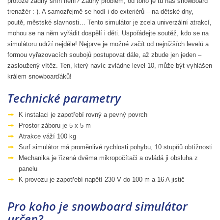
protože žádný sníh není? Žádný problém, od toho je tu náš snowboard
trenažér :-). A samozřejmě se hodí i do exteriérů – na dětské dny,
poutě, městské slavnosti… Tento simulátor je zcela univerzální atrakcí,
mohou se na něm vyřádit dospělí i děti. Uspořádejte soutěž, kdo se na
simulátoru udrží nejdéle! Nejprve je možné začít od nejnižších levelů a
formou vyřazovacích soubojů postupovat dále, až zbude jen jeden –
zasloužený vítěz. Ten, který navíc zvládne level 10, může být vyhlášen
králem snowboarďáků!
Technické parametry
K instalaci je zapotřebí rovný a pevný povrch
Prostor záboru je 5 x 5 m
Atrakce váží 100 kg
Surf simulátor má proměnlivé rychlosti pohybu, 10 stupňů obtížnosti
Mechanika je řízená dvěma mikropočítači a ovládá ji obsluha z
panelu
K provozu je zapotřebí napětí 230 V do 100 m a 16 A jistič
Pro koho je snowboard simulátor
určen?