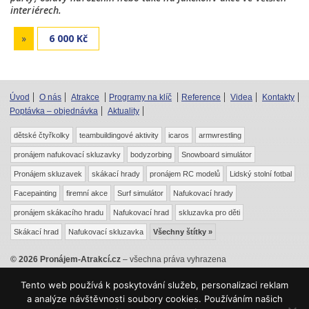
interiérech.
»
6 000 Kč
Úvod
O nás
Atrakce
Programy na klíč
Reference
Videa
Kontakty
Poptávka – objednávka
Aktuality
dětské čtyřkolky
teambuildingové aktivity
icaros
armwrestling
pronájem nafukovací skluzavky
bodyzorbing
Snowboard simulátor
Pronájem skluzavek
skákací hrady
pronájem RC modelů
Lidský stolní fotbal
Facepainting
firemní akce
Surf simulátor
Nafukovací hrady
pronájem skákacího hradu
Nafukovací hrad
skluzavka pro děti
Skákací hrad
Nafukovací skluzavka
Všechny štítky »
© 2026 Pronájem-Atrakcí.cz
– všechna práva vyhrazena
|
|
|
Odkazy
Mapa webu
RSS
Mrkev.cz
Tento web používá k poskytování služeb, personalizaci reklam
Kontaktní formuláře tohoto webu jsou chráněny službou Recaptcha –
a analýze návštěvnosti soubory cookies. Používáním našich
,
Ochrana soukromí
Smluvní podmínky