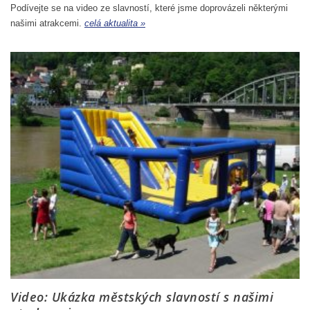
Podívejte se na video ze slavností, které jsme doprovázeli některými
našimi atrakcemi.
celá aktualita »
Video: Ukázka městských slavností s našimi