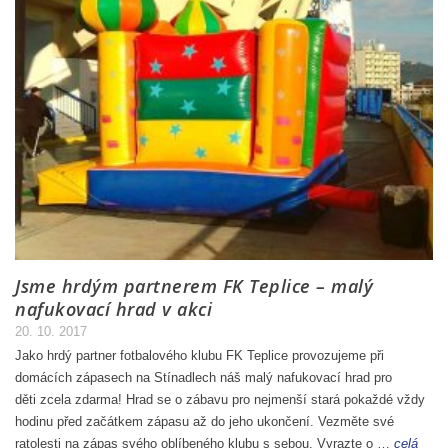
Jsme hrdým partnerem FK Teplice – malý
nafukovací hrad v akci
20. 10. 2017
Jako hrdý partner fotbalového klubu FK Teplice provozujeme při
domácích zápasech na Stínadlech náš malý nafukovací hrad pro
děti zcela zdarma! Hrad se o zábavu pro nejmenší stará pokaždé vždy
hodinu před začátkem zápasu až do jeho ukončení. Vezměte své
ratolesti na zápas svého oblíbeného klubu s sebou. Vyrazte o …
celá