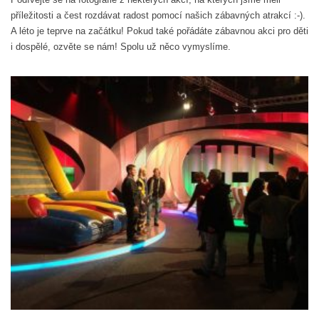
příležitosti a čest rozdávat radost pomocí našich zábavných atrakcí :-).
A léto je teprve na začátku! Pokud také pořádáte zábavnou akci pro děti
i dospělé, ozvěte se nám! Spolu už něco vymyslíme.