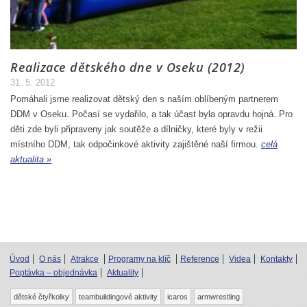
Realizace dětského dne v Oseku (2012)
31. 5. 2012
Pomáhali jsme realizovat dětský den s naším oblíbeným partnerem
DDM v Oseku. Počasí se vydařilo, a tak účast byla opravdu hojná. Pro
děti zde byli připraveny jak soutěže a dílničky, které byly v režii
místního DDM, tak odpočinkové aktivity zajištěné naší firmou.
celá
aktualita »
Úvod
O nás
Atrakce
Programy na klíč
Reference
Videa
Kontakty
Poptávka – objednávka
Aktuality
dětské čtyřkolky
teambuildingové aktivity
icaros
armwrestling