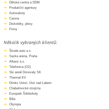
Dětská centra a DDM
Produkční agentury
Autosalony
Casina
Diskotéky, plesy
Firmy
Několik vybraných klientů:
Škoda auto a.s.
Sazka arena, Praha
Allianz a.s.
Telefonica (O2)
Ski areál Donovaly SK
Thermal KV
Drinks Union, Ústí nad Labem
Chabařovické strojírny
Europark Štěrboholy
Billa
Olympia