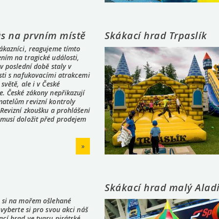
ás na prvním místě
Skákací hrad Trpaslík
ákazníci, reagujeme tímto
ním na tragické události,
 v poslední době staly v
sti s nafukovacími atrakcemi
 světě, ale i v České
e. České zákony nepřikazují
atelům revizní kontroly
 Revizní zkoušku a prohlášení
 musí doložit před prodejem
»
Skákací hrad malý Alad
e si na mořem ošlehané
 vyberte si pro svou akci náš
cí hrad ve tvaru pirátské