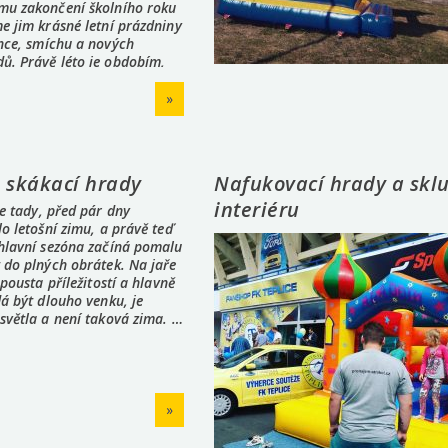
mu zakončení školního roku
e jim krásné letní prázdniny
nce, smíchu a nových
ů. Právě léto je obdobím,
…
»
o skákací hrady
Nafukovací hrady a sklu
interiéru
je tady, před pár dny
lo letošní zimu, a právě teď
 hlavní sezóna začíná pomalu
 do plných obrátek. Na jaře
 spousta příležitostí a hlavně
dá být dlouho venku, je
světla a není taková zima. …
»