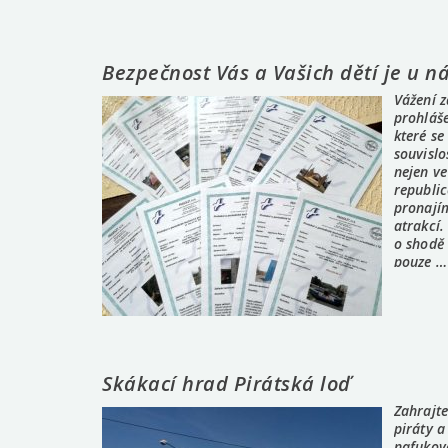
Bezpečnost Vás a Vašich dětí je u n
Vážení z
prohláše
které se
souvislo
nejen ve
republic
pronajím
atrakcí.
o shodě
pouze …
Skákací hrad Pirátská loď
Zahrajt
piráty a
nafukova