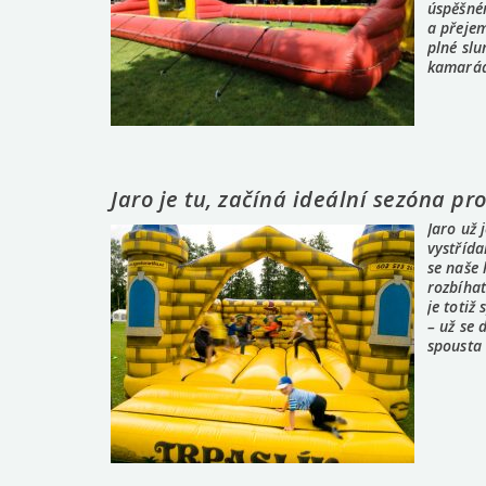
úspěšné
a přejem
plné slu
kamarád
kdy se 
Jaro je tu, začíná ideální sezóna pr
Jaro už 
vystřída
se naše
rozbíhat
je totiž
– už se 
spousta 