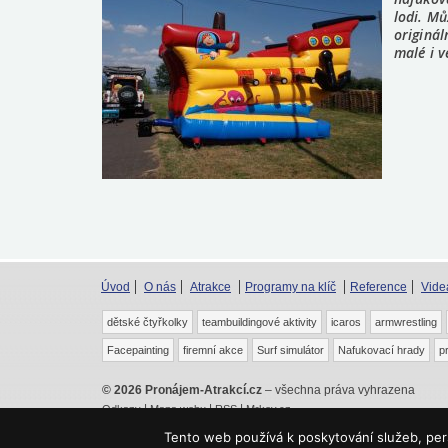
lodi. Můž
originál
malé i v
Úvod
O nás
Atrakce
Programy na klíč
Reference
Vide
dětské čtyřkolky
teambuildingové aktivity
icaros
armwrestling
Facepainting
firemní akce
Surf simulátor
Nafukovací hrady
p
© 2026 Pronájem-Atrakcí.cz
– všechna práva vyhrazena
|
|
|
Odkazy
Mapa webu
RSS
Mrkev.cz
Kontaktní formuláře tohoto webu jsou chráněny službou Recap
Tento web používá k poskytování služeb, pers
podmínky