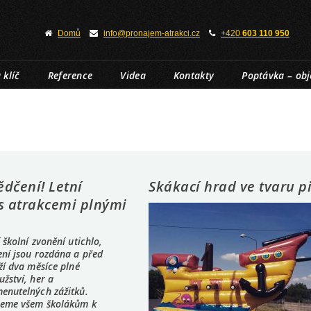
Domů
info@pronajem-atrakci.cz
+420
603 110 950
 klíč
Reference
Videa
Kontakty
Poptávka – ob
dčení! Letní
Skákací hrad ve tvaru pi
 s atrakcemi plnými
 školní zvonění utichlo,
ní jsou rozdána a před
ží dva měsíce plné
žství, her a
enutelných zážitků.
jeme všem školákům k