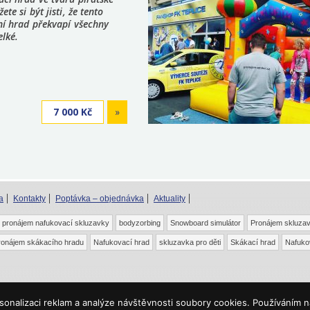
ete si být jisti, že tento
ní hrad překvapí všechny
elké.
7 000 Kč
»
a
Kontakty
Poptávka – objednávka
Aktuality
pronájem nafukovací skluzavky
bodyzorbing
Snowboard simulátor
Pronájem skluza
ronájem skákacího hradu
Nafukovací hrad
skluzavka pro děti
Skákací hrad
Nafuko
tcha –
,
Ochrana soukromí
Smluvní
onalizaci reklam a analýze návštěvnosti soubory cookies. Používáním na