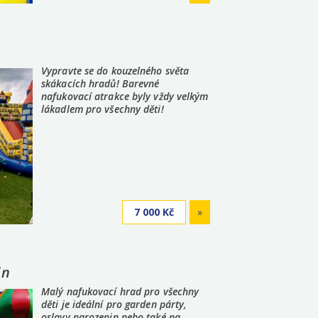
Vypravte se do kouzelného světa
skákacích hradů! Barevné
nafukovací atrakce byly vždy velkým
lákadlem pro všechny děti!
7 000 Kč
»
in
Malý nafukovací hrad pro všechny
děti je ideální pro garden párty,
oslavy narozenin nebo také na