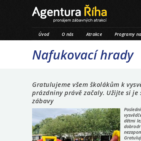
Úvod
O nás
Atrakce
Programy na
Nafukovací hrady
Gratulujeme všem školákům k vysvě
prázdniny právě začaly. Užijte si je
zábavy
Poslední
vysvědče
dětmi le
dobrodru
nezapom
Gratulu