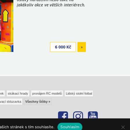
jakékoliv akce ve větších interiérech.
6 000 Kč
»
vek
skákací hrady
pronájem RC modelů
Lidský stolní fotbal
vací skluzavka
Všechny štítky »
šich stránek s tím souhlasíte.
Souhlasím