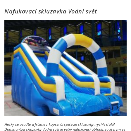
Nafukovací skluzavka Vodní svět
Hezky se usaďte a frčíme z kopce, či spíše ze skluzavky, rychle dolů!
Dominantou skluzavky Vodní svět je velký nafukovací oblouk, za kterým se