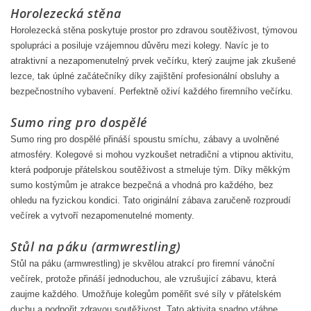
Horolezecká stěna
Horolezecká stěna poskytuje prostor pro zdravou soutěživost, týmovou
spolupráci a posiluje vzájemnou důvěru mezi kolegy. Navíc je to
atraktivní a nezapomenutelný prvek večírku, který zaujme jak zkušené
lezce, tak úplné začátečníky díky zajištění profesionální obsluhy a
bezpečnostního vybavení. Perfektně oživí každého firemního večírku.
Sumo ring pro dospělé
Sumo ring pro dospělé přináší spoustu smíchu, zábavy a uvolněné
atmosféry. Kolegové si mohou vyzkoušet netradiční a vtipnou aktivitu,
která podporuje přátelskou soutěživost a stmeluje tým. Díky měkkým
sumo kostýmům je atrakce bezpečná a vhodná pro každého, bez
ohledu na fyzickou kondici. Tato originální zábava zaručeně rozproudí
večírek a vytvoří nezapomenutelné momenty.
Stůl na páku (armwrestling)
Stůl na páku (armwrestling) je skvělou atrakcí pro firemní vánoční
večírek, protože přináší jednoduchou, ale vzrušující zábavu, která
zaujme každého. Umožňuje kolegům poměřit své síly v přátelském
duchu a podpořit zdravou soutěživost. Tato aktivita snadno vtáhne