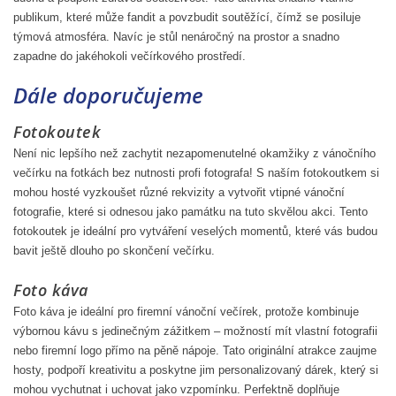
publikum, které může fandit a povzbudit soutěžící, čímž se posiluje
týmová atmosféra. Navíc je stůl nenáročný na prostor a snadno
zapadne do jakéhokoli večírkového prostředí.
Dále doporučujeme
Fotokoutek
Není nic lepšího než zachytit nezapomenutelné okamžiky z vánočního
večírku na fotkách bez nutnosti profi fotografa! S naším fotokoutkem si
mohou hosté vyzkoušet různé rekvizity a vytvořit vtipné vánoční
fotografie, které si odnesou jako památku na tuto skvělou akci. Tento
fotokoutek je ideální pro vytváření veselých momentů, které vás budou
bavit ještě dlouho po skončení večírku.
Foto káva
Foto káva je ideální pro firemní vánoční večírek, protože kombinuje
výbornou kávu s jedinečným zážitkem – možností mít vlastní fotografii
nebo firemní logo přímo na pěně nápoje. Tato originální atrakce zaujme
hosty, podpoří kreativitu a poskytne jim personalizovaný dárek, který si
mohou vychutnat i uchovat jako vzpomínku. Perfektně doplňuje