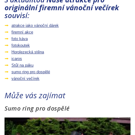
originální firemní vánoční večírek
souvisí:
atrakce jako vánoční dárek
firemní akce
foto káva
fotokoutek
Horolezecká stěna
icaros
Stůl na páku
sumo ring pro dospělé
vánoční večírek
Může vás zajímat
Sumo ring pro dospělé