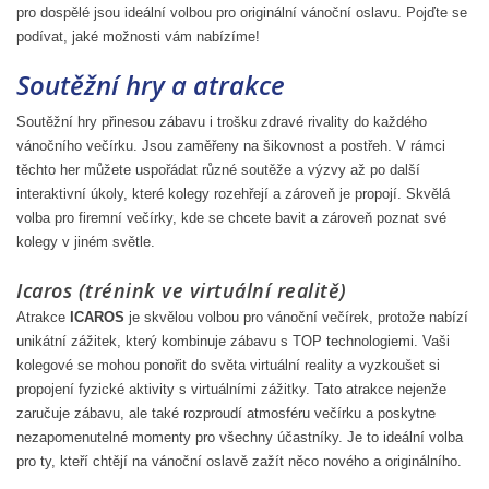
pro dospělé jsou ideální volbou pro originální vánoční oslavu. Pojďte se
podívat, jaké možnosti vám nabízíme!
Soutěžní hry a atrakce
Soutěžní hry přinesou zábavu i trošku zdravé rivality do každého
vánočního večírku. Jsou zaměřeny na šikovnost a postřeh. V rámci
těchto her můžete uspořádat různé soutěže a výzvy až po další
interaktivní úkoly, které kolegy rozehřejí a zároveň je propojí. Skvělá
volba pro firemní večírky, kde se chcete bavit a zároveň poznat své
kolegy v jiném světle.
Icaros (trénink ve virtuální realitě)
Atrakce
ICAROS
je skvělou volbou pro vánoční večírek, protože nabízí
unikátní zážitek, který kombinuje zábavu s TOP technologiemi. Vaši
kolegové se mohou ponořit do světa virtuální reality a vyzkoušet si
propojení fyzické aktivity s virtuálními zážitky. Tato atrakce nejenže
zaručuje zábavu, ale také rozproudí atmosféru večírku a poskytne
nezapomenutelné momenty pro všechny účastníky. Je to ideální volba
pro ty, kteří chtějí na vánoční oslavě zažít něco nového a originálního.