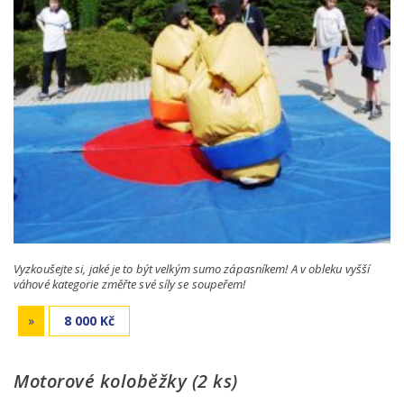
Vyzkoušejte si, jaké je to být velkým sumo zápasníkem! A v obleku vyšší
váhové kategorie změřte své síly se soupeřem!
»
8 000 Kč
Motorové koloběžky (2 ks)