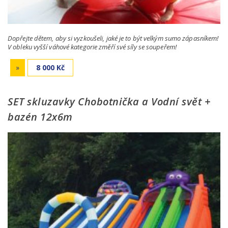
Dopřejte dětem, aby si vyzkoušeli, jaké je to být velkým sumo zápasníkem!
V obleku vyšší váhové kategorie změří své síly se soupeřem!
»
8 000 Kč
SET skluzavky Chobotnička a Vodní svět +
bazén 12x6m