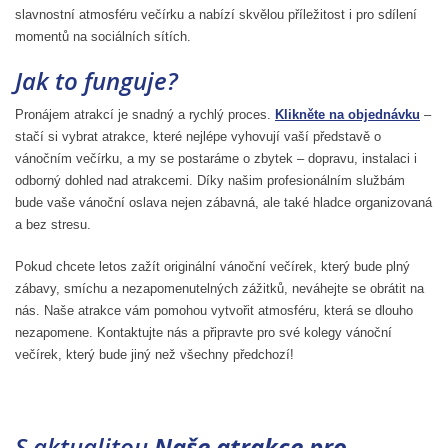
slavnostní atmosféru večírku a nabízí skvělou příležitost i pro sdílení
momentů na sociálních sítích.
Jak to funguje?
Pronájem atrakcí je snadný a rychlý proces.
Klikněte na objednávku
–
stačí si vybrat atrakce, které nejlépe vyhovují vaší představě o
vánočním večírku, a my se postaráme o zbytek – dopravu, instalaci i
odborný dohled nad atrakcemi. Díky našim profesionálním službám
bude vaše vánoční oslava nejen zábavná, ale také hladce organizovaná
a bez stresu.
Pokud chcete letos zažít originální vánoční večírek, který bude plný
zábavy, smíchu a nezapomenutelných zážitků, neváhejte se obrátit na
nás. Naše atrakce vám pomohou vytvořit atmosféru, která se dlouho
nezapomene. Kontaktujte nás a připravte pro své kolegy vánoční
večírek, který bude jiný než všechny předchozí!
S aktualitou
Naše atrakce pro