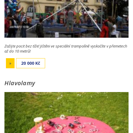
Zažijte pocit bez tíže! Jištěni ve speciální trampolíně vyskočíte v přemetech
až do 10 metrů!
»
20 000 Kč
Hlavolamy