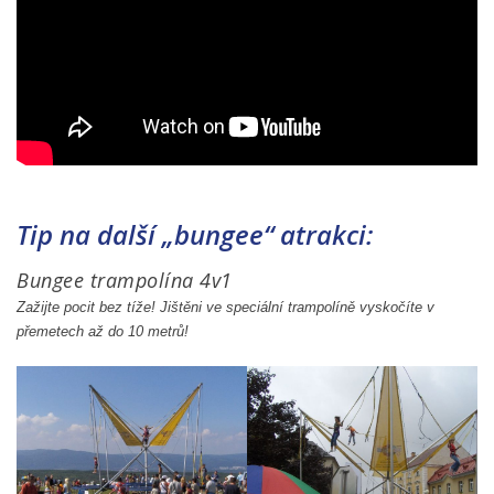
Tip na další „bungee“ atrakci:
Bungee trampolína 4v1
Zažijte pocit bez tíže! Jištěni ve speciální trampolíně vyskočíte v
přemetech až do 10 metrů!