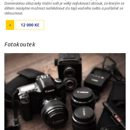
Dominantou skluzavky Vodní svět je velký nafukovací oblouk, za kterým se
dětem naskytne možnost nahlédnout do tajů vodního světa a pořádně se
sklouznout.
»
12 000 Kč
Fotokoutek