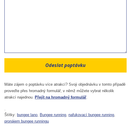
Máte zájem o poptávku více atrakcí? Svoji objednávku v tomto případě
proveďte přes hromadný formulář, v němž můžete vybrat několik
atrakcí najednou.
Přejít na hromadný formulář
.
.
Štítky:
bungee lano
,
Bungee running
,
nafukovací bungee running
,
pronájem bungee runningu