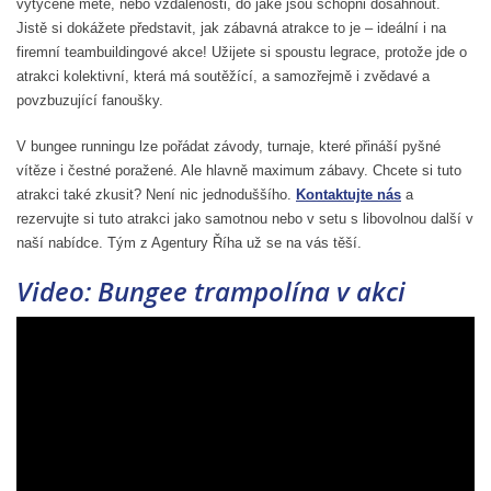
vytyčené metě, nebo vzdálenosti, do jaké jsou schopni dosáhnout.
Jistě si dokážete představit, jak zábavná atrakce to je – ideální i na
firemní teambuildingové akce! Užijete si spoustu legrace, protože jde o
atrakci kolektivní, která má soutěžící, a samozřejmě i zvědavé a
povzbuzující fanoušky.
V bungee runningu lze pořádat závody, turnaje, které přináší pyšné
vítěze i čestné poražené. Ale hlavně maximum zábavy. Chcete si tuto
atrakci také zkusit? Není nic jednoduššího.
Kontaktujte nás
a
rezervujte si tuto atrakci jako samotnou nebo v setu s libovolnou další v
naší nabídce. Tým z Agentury Říha už se na vás těší.
Video: Bungee trampolína v akci