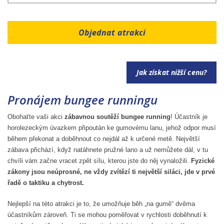
Objednat atrakci
Jak získat nižší cenu?
Pronájem bungee runningu
Obohaťte vaši akci
zábavnou soutěží bungee running
! Účastník je
horolezeckým úvazkem připoután ke gumovému lanu, jehož odpor musí
během překonat a doběhnout co nejdál až k určené metě. Největší
zábava přichází, když natáhnete pružné lano a už nemůžete dál, v tu
chvíli vám začne vracet zpět sílu, kterou jste do něj vynaložili.
Fyzické
zákony jsou neúprosné, ne vždy zvítězí ti největší siláci, jde v prvé
řadě o taktiku a chytrost.
Nejlepší na této atrakci je to, že umožňuje běh „na gumě“ dvěma
účastníkům zároveň. Ti se mohou poměřovat v rychlosti doběhnutí k