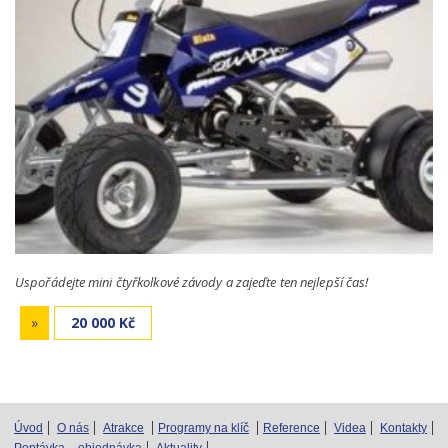
Uspořádejte mini čtyřkolkové závody a zajeďte ten nejlepší čas!
»
20 000 Kč
Úvod
O nás
Atrakce
Programy na klíč
Reference
Videa
Kontakty
Poptávka – objednávka
Aktuality