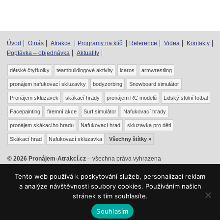
Úvod
O nás
Atrakce
Programy na klíč
Reference
Videa
Kontakty
Poptávka – objednávka
Aktuality
dětské čtyřkolky
teambuildingové aktivity
icaros
armwrestling
pronájem nafukovací skluzavky
bodyzorbing
Snowboard simulátor
Pronájem skluzavek
skákací hrady
pronájem RC modelů
Lidský stolní fotbal
Facepainting
firemní akce
Surf simulátor
Nafukovací hrady
pronájem skákacího hradu
Nafukovací hrad
skluzavka pro děti
Skákací hrad
Nafukovací skluzavka
Všechny štítky »
© 2026 Pronájem-Atrakcí.cz
– všechna práva vyhrazena
|
|
|
Odkazy
Mapa webu
RSS
Mrkev.cz
Tento web používá k poskytování služeb, personalizaci reklam
Kontaktní formuláře tohoto webu jsou chráněny službou Recaptcha –
a analýze návštěvnosti soubory cookies. Používáním našich
,
Ochrana soukromí
Smluvní podmínky
stránek s tím souhlasíte.
Souhlasím