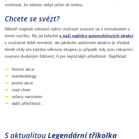
zmiňovat, že velorex nebyl určen do terénu.
Chcete se svézt?
Někteří majitelé velorexů nabízí možnost svezení se s instruktorem v
tomto vozítku. My jej bohužel
v naší nabídce automobilových atrakcí
v současné době nemáme, ale jakákoliv auto/moto atrakce je vhodná
téměř vždy pro každou věkovou skupinu (v případě, kdy jsou zákazníci
svezeni zkušeným řidičem). A pro nejrůznější příležitosti. Například:
firemní akce
teambuildingy
promo akce
road show
oslavy narozenin
další příležitosti…
S aktualitou
Legendární tříkolka