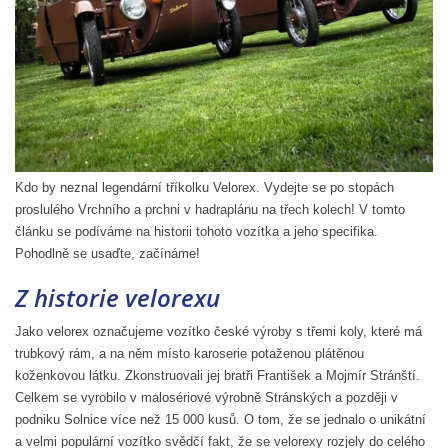
Kdo by neznal legendární tříkolku Velorex. Vydejte se po stopách
proslulého Vrchního a prchni v hadraplánu na třech kolech! V tomto
článku se podíváme na historii tohoto vozítka a jeho specifika.
Pohodlně se usaďte, začínáme!
Z historie velorexu
Jako velorex označujeme vozítko české výroby s třemi koly, které má
trubkový rám, a na něm místo karoserie potaženou plátěnou
koženkovou látku. Zkonstruovali jej bratři František a Mojmír Stránští.
Celkem se vyrobilo v malosériové výrobně Stránských a později v
podniku Solnice více než 15 000 kusů. O tom, že se jednalo o unikátní
a velmi populární vozítko svědčí fakt, že se velorexy rozjely do celého