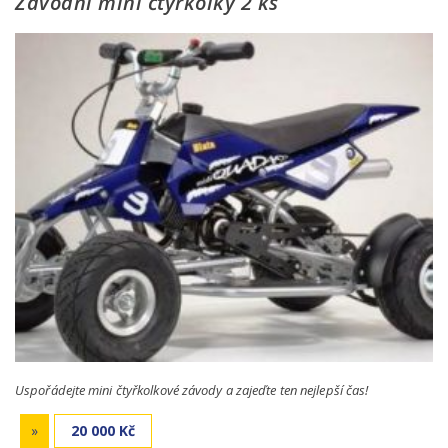
Závodní mini čtyřkolky 2 ks
Uspořádejte mini čtyřkolkové závody a zajeďte ten nejlepší čas!
»
20 000 Kč