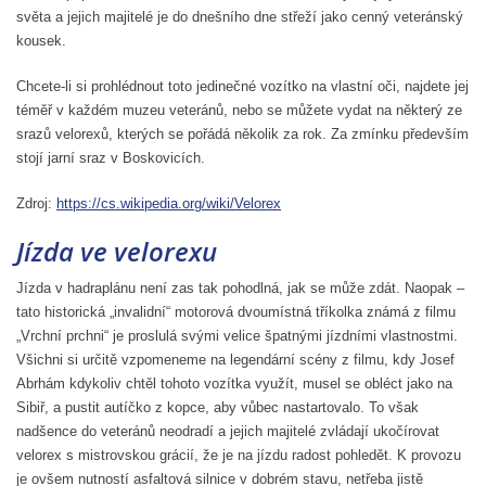
světa a jejich majitelé je do dnešního dne střeží jako cenný veteránský
kousek.
Chcete-li si prohlédnout toto jedinečné vozítko na vlastní oči, najdete jej
téměř v každém muzeu veteránů, nebo se můžete vydat na některý ze
srazů velorexů, kterých se pořádá několik za rok. Za zmínku především
stojí jarní sraz v Boskovicích.
Zdroj:
https://cs.wikipedia.org/wiki/Velorex
Jízda ve velorexu
Jízda v hadraplánu není zas tak pohodlná, jak se může zdát. Naopak –
tato historická „invalidní“ motorová dvoumístná tříkolka známá z filmu
„Vrchní prchni“ je proslulá svými velice špatnými jízdními vlastnostmi.
Všichni si určitě vzpomeneme na legendární scény z filmu, kdy Josef
Abrhám kdykoliv chtěl tohoto vozítka využít, musel se obléct jako na
Sibiř, a pustit autíčko z kopce, aby vůbec nastartovalo. To však
nadšence do veteránů neodradí a jejich majitelé zvládají ukočírovat
velorex s mistrovskou grácií, že je na jízdu radost pohledět. K provozu
je ovšem nutností asfaltová silnice v dobrém stavu, netřeba jistě