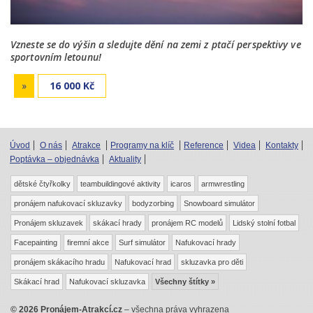
Vzneste se do výšin a sledujte dění na zemi z ptačí perspektivy ve
sportovním letounu!
»
16 000 Kč
Úvod
O nás
Atrakce
Programy na klíč
Reference
Videa
Kontakty
Poptávka – objednávka
Aktuality
dětské čtyřkolky
teambuildingové aktivity
icaros
armwrestling
pronájem nafukovací skluzavky
bodyzorbing
Snowboard simulátor
Pronájem skluzavek
skákací hrady
pronájem RC modelů
Lidský stolní fotbal
Facepainting
firemní akce
Surf simulátor
Nafukovací hrady
pronájem skákacího hradu
Nafukovací hrad
skluzavka pro děti
Skákací hrad
Nafukovací skluzavka
Všechny štítky »
© 2026 Pronájem-Atrakcí.cz
– všechna práva vyhrazena