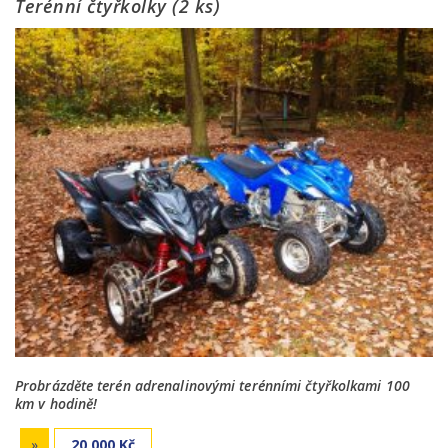
Terénní čtyřkolky (2 ks)
Probrázděte terén adrenalinovými terénními čtyřkolkami 100
km v hodině!
»
20 000 Kč