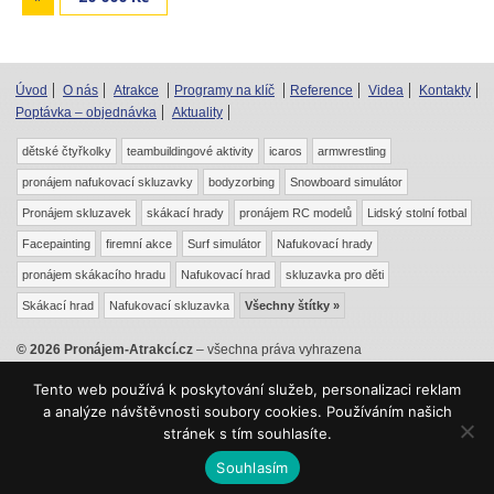
Úvod
O nás
Atrakce
Programy na klíč
Reference
Videa
Kontakty
Poptávka – objednávka
Aktuality
dětské čtyřkolky
teambuildingové aktivity
icaros
armwrestling
pronájem nafukovací skluzavky
bodyzorbing
Snowboard simulátor
Pronájem skluzavek
skákací hrady
pronájem RC modelů
Lidský stolní fotbal
Facepainting
firemní akce
Surf simulátor
Nafukovací hrady
pronájem skákacího hradu
Nafukovací hrad
skluzavka pro děti
Skákací hrad
Nafukovací skluzavka
Všechny štítky »
© 2026 Pronájem-Atrakcí.cz
– všechna práva vyhrazena
|
|
|
Odkazy
Mapa webu
RSS
Mrkev.cz
Tento web používá k poskytování služeb, personalizaci reklam
Kontaktní formuláře tohoto webu jsou chráněny službou Recaptcha –
a analýze návštěvnosti soubory cookies. Používáním našich
,
Ochrana soukromí
Smluvní podmínky
stránek s tím souhlasíte.
Souhlasím