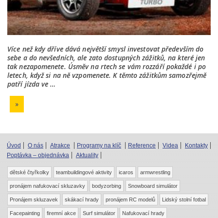
Více než kdy dříve dává největší smysl investovat především do
sebe a do nevšedních, ale zato dostupných zážitků, na které jen
tak nezapomenete. Úsměv na rtech se vám rozzáří pokaždé i po
letech, když si na ně vzpomenete. K těmto zážitkům samozřejmě
patří jízda ve …
»
Úvod
O nás
Atrakce
Programy na klíč
Reference
Videa
Kontakty
Poptávka – objednávka
Aktuality
dětské čtyřkolky
teambuildingové aktivity
icaros
armwrestling
pronájem nafukovací skluzavky
bodyzorbing
Snowboard simulátor
Pronájem skluzavek
skákací hrady
pronájem RC modelů
Lidský stolní fotbal
Facepainting
firemní akce
Surf simulátor
Nafukovací hrady