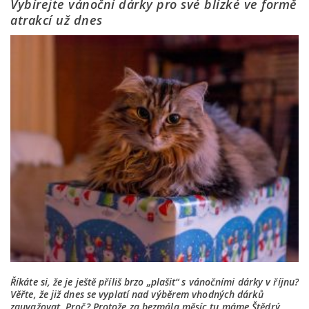
Vybírejte vánoční dárky pro své blízké ve formě
atrakcí už dnes
Říkáte si, že je ještě příliš brzo „plašit“ s vánočními dárky v říjnu?
Věřte, že již dnes se vyplatí nad výběrem vhodných dárků
zauvažovat. Proč? Protože za bezmála měsíc tu máme Štědrý