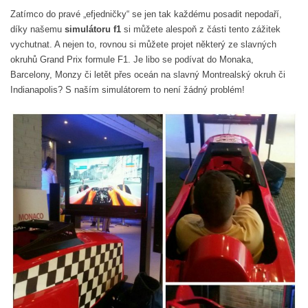
Zatímco do pravé „efjedničky“ se jen tak každému posadit nepodaří,
díky našemu
simulátoru f1
si můžete alespoň z části tento zážitek
vychutnat. A nejen to, rovnou si můžete projet některý ze slavných
okruhů Grand Prix formule F1. Je libo se podívat do Monaka,
Barcelony, Monzy či letět přes oceán na slavný Montrealský okruh či
Indianapolis? S naším simulátorem to není žádný problém!