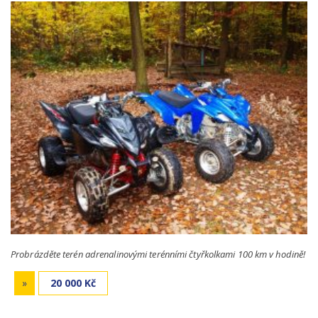
Probrázděte terén adrenalinovými terénními čtyřkolkami 100 km v hodině!
»
20 000 Kč