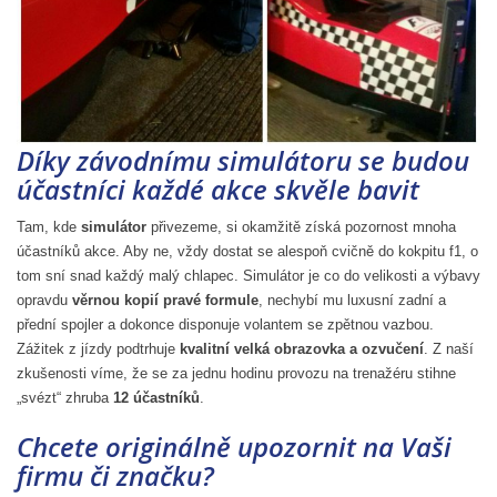
Díky závodnímu simulátoru se budou
účastníci každé akce skvěle bavit
Tam, kde
simulátor
přivezeme, si okamžitě získá pozornost mnoha
účastníků akce. Aby ne, vždy dostat se alespoň cvičně do kokpitu f1, o
tom sní snad každý malý chlapec. Simulátor je co do velikosti a výbavy
opravdu
věrnou kopií pravé formule
, nechybí mu luxusní zadní a
přední spojler a dokonce disponuje volantem se zpětnou vazbou.
Zážitek z jízdy podtrhuje
kvalitní velká obrazovka a ozvučení
. Z naší
zkušenosti víme, že se za jednu hodinu provozu na trenažéru stihne
„svézt“ zhruba
12 účastníků
.
Chcete originálně upozornit na Vaši
firmu či značku?