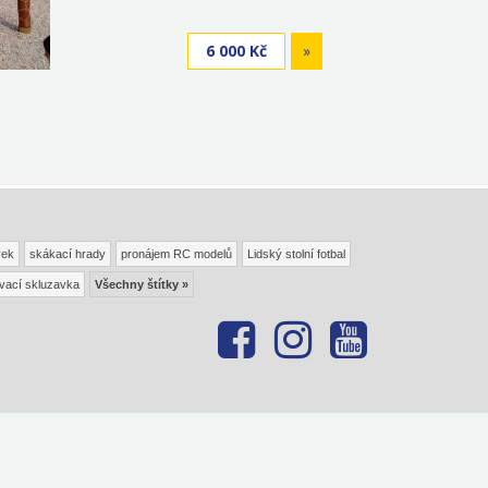
6 000 Kč
»
vek
skákací hrady
pronájem RC modelů
Lidský stolní fotbal
vací skluzavka
Všechny štítky »