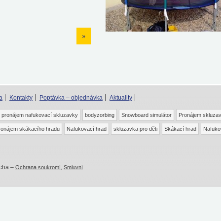
»
a
Kontakty
Poptávka – objednávka
Aktuality
pronájem nafukovací skluzavky
bodyzorbing
Snowboard simulátor
Pronájem skluza
ronájem skákacího hradu
Nafukovací hrad
skluzavka pro děti
Skákací hrad
Nafuko
tcha –
,
Ochrana soukromí
Smluvní