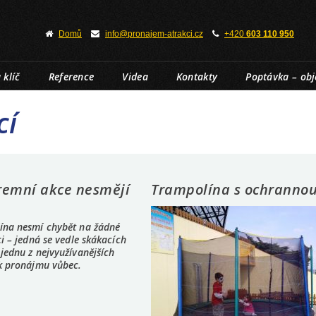
Domů
info@pronajem-atrakci.cz
+420
603 110 950
 klíč
Reference
Videa
Kontakty
Poptávka – ob
cí
iremní akce nesmějí
Trampolína s ochrannou 
ína nesmí chybět na žádné
ci – jedná se vedle skákacích
jednu z nejvyužívanějších
 k pronájmu vůbec.