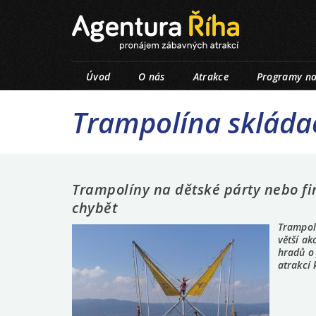
Úvod
O nás
Atrakce
Programy na
Trampolína skláda
Trampolíny na dětské párty nebo f
chybět
Trampol
větší ak
hradů o 
atrakcí