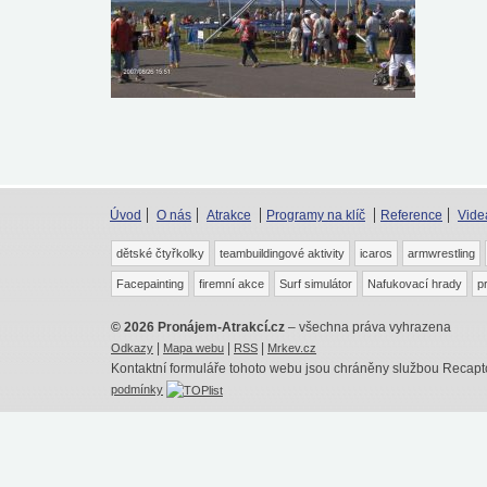
Úvod
O nás
Atrakce
Programy na klíč
Reference
Vide
dětské čtyřkolky
teambuildingové aktivity
icaros
armwrestling
Facepainting
firemní akce
Surf simulátor
Nafukovací hrady
p
© 2026 Pronájem-Atrakcí.cz
– všechna práva vyhrazena
|
|
|
Odkazy
Mapa webu
RSS
Mrkev.cz
Kontaktní formuláře tohoto webu jsou chráněny službou Recap
podmínky