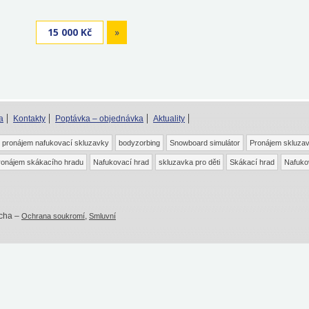
15 000 Kč
»
a
Kontakty
Poptávka – objednávka
Aktuality
pronájem nafukovací skluzavky
bodyzorbing
Snowboard simulátor
Pronájem skluza
ronájem skákacího hradu
Nafukovací hrad
skluzavka pro děti
Skákací hrad
Nafuko
tcha –
,
Ochrana soukromí
Smluvní