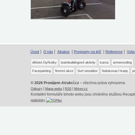
Úvod
O nás
Atrakce
Programy na klíč
Reference
Vide
dětské čtyřkolky
teambuildingové aktivity
icaros
armwrestling
Facepainting
firemní akce
Surf simulátor
Nafukovací hrady
p
© 2026 Pronájem-Atrakcí.cz
– všechna práva vyhrazena
|
|
|
Odkazy
Mapa webu
RSS
Mrkev.cz
Kontaktní formuláře tohoto webu jsou chráněny službou Recap
podmínky