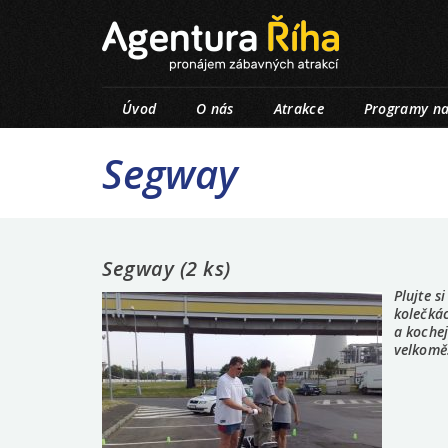
Úvod
O nás
Atrakce
Programy na
Segway
Segway (2 ks)
Plujte s
kolečká
a kochej
velkomě