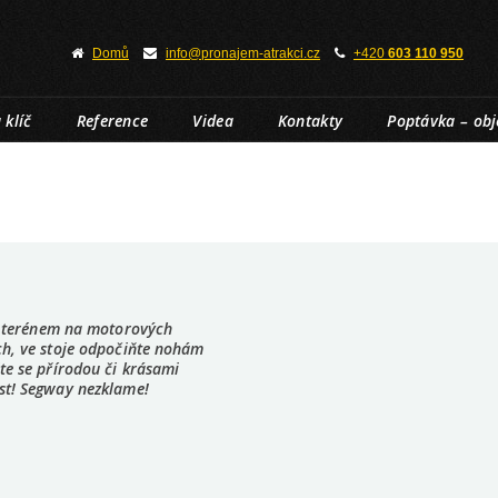
Domů
info@pronajem-atrakci.cz
+420
603 110 950
 klíč
Reference
Videa
Kontakty
Poptávka – ob
i terénem na motorových
ch, ve stoje odpočiňte nohám
te se přírodou či krásami
st! Segway nezklame!