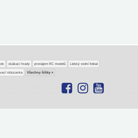
vek
skákací hrady
pronájem RC modelů
Lidský stolní fotbal
vací skluzavka
Všechny štítky »