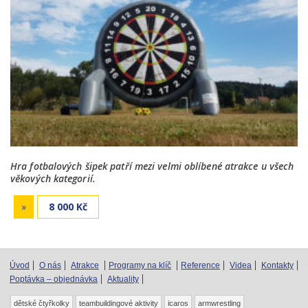
Hra fotbalových šipek patří mezi velmi oblíbené atrakce u všech
věkových kategorií.
»
8 000 Kč
Úvod
O nás
Atrakce
Programy na klíč
Reference
Videa
Kontakty
Poptávka – objednávka
Aktuality
dětské čtyřkolky
teambuildingové aktivity
icaros
armwrestling