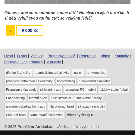
Zábava, kterou neodmítne žádné dítě! Na elektrických autíčkách
si děti vybijí svou touhu stát se velkými řidiči.
»
9 000 Kč
Úvod
O nás
Atrakce
Programy na klíč
Reference
Videa
Kontakty
Poptávka – objednávka
Aktuality
dětské čtyřkolky
teambuildingové aktivity
icaros
armwrestling
pronájem nafukovací skluzavky
bodyzorbing
Snowboard simulátor
Pronájem skluzavek
skákací hrady
pronájem RC modelů
Lidský stolní fotbal
Facepainting
firemní akce
Surf simulátor
Nafukovací hrady
pronájem skákacího hradu
Nafukovací hrad
skluzavka pro děti
Skákací hrad
Nafukovací skluzavka
Všechny štítky »
© 2026 Pronájem-Atrakcí.cz
– všechna práva vyhrazena
|
|
|
Odkazy
Mapa webu
RSS
Mrkev.cz