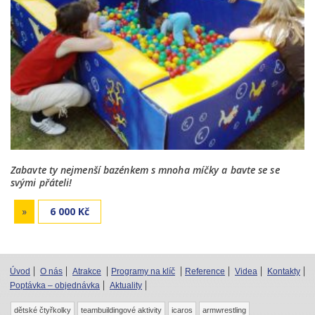
Zabavte ty nejmenší bazénkem s mnoha míčky a bavte se se
svými přáteli!
»
6 000 Kč
Úvod
O nás
Atrakce
Programy na klíč
Reference
Videa
Kontakty
Poptávka – objednávka
Aktuality
dětské čtyřkolky
teambuildingové aktivity
icaros
armwrestling