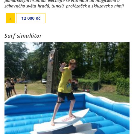
pohádkovým hrdinou. Nechejte se vtáhnout do magického a
zábavného světa hradů, tunelů, prolézaček a skluzavek s nimi!
»
12 000 Kč
Surf simulátor