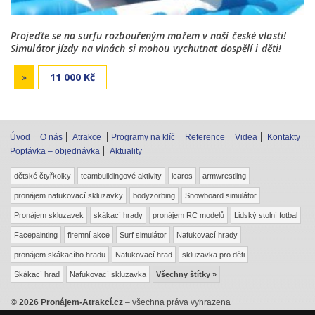
Projeďte se na surfu rozbouřeným mořem v naší české vlasti!
Simulátor jízdy na vlnách si mohou vychutnat dospělí i děti!
»
11 000 Kč
Úvod
O nás
Atrakce
Programy na klíč
Reference
Videa
Kontakty
Poptávka – objednávka
Aktuality
dětské čtyřkolky
teambuildingové aktivity
icaros
armwrestling
pronájem nafukovací skluzavky
bodyzorbing
Snowboard simulátor
Pronájem skluzavek
skákací hrady
pronájem RC modelů
Lidský stolní fotbal
Facepainting
firemní akce
Surf simulátor
Nafukovací hrady
pronájem skákacího hradu
Nafukovací hrad
skluzavka pro děti
Skákací hrad
Nafukovací skluzavka
Všechny štítky »
© 2026 Pronájem-Atrakcí.cz
– všechna práva vyhrazena