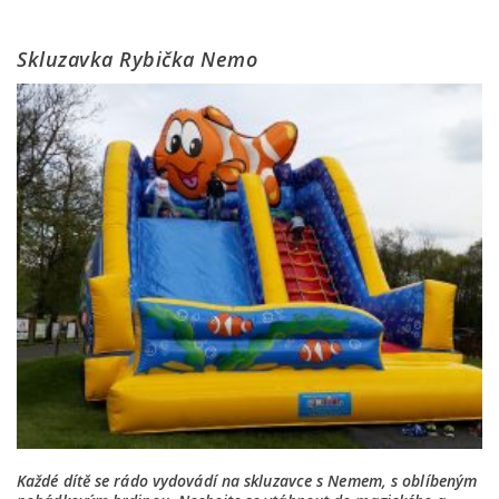
Skluzavka Rybička Nemo
Každé dítě se rádo vydovádí na skluzavce s Nemem, s oblíbeným