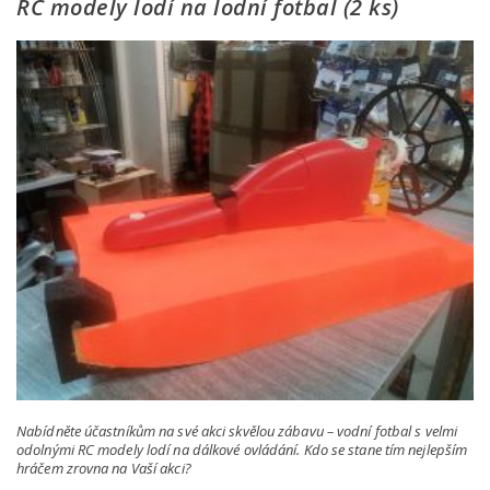
RC modely lodí na lodní fotbal (2 ks)
Nabídněte účastníkům na své akci skvělou zábavu – vodní fotbal s velmi
odolnými RC modely lodí na dálkové ovládání. Kdo se stane tím nejlepším
hráčem zrovna na Vaší akci?