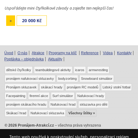
Uspořádejte mini čtyřkolkové závody a zajeďte ten nejlepší čas!
»
20 000 Kč
Úvod
O nás
Atrakce
Programy na klíč
Reference
Videa
Kontakty
Poptávka – objednávka
Aktuality
dětské čtyřkolky
teambuildingové aktivity
icaros
armwrestling
pronájem nafukovací skluzavky
bodyzorbing
Snowboard simulátor
Pronájem skluzavek
skákací hrady
pronájem RC modelů
Lidský stolní fotbal
Facepainting
firemní akce
Surf simulátor
Nafukovací hrady
pronájem skákacího hradu
Nafukovací hrad
skluzavka pro děti
Skákací hrad
Nafukovací skluzavka
Všechny štítky »
© 2026 Pronájem-Atrakcí.cz
– všechna práva vyhrazena
|
|
|
Odkazy
Mapa webu
RSS
Mrkev.cz
Tento web používá k poskytování služeb, personalizaci reklam
Kontaktní formuláře tohoto webu jsou chráněny službou Recaptcha –